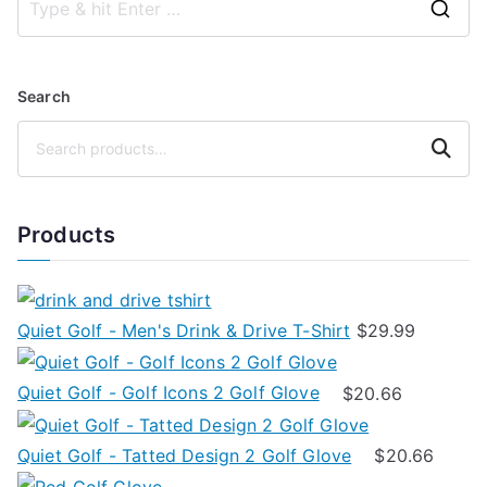
peuvent
produit
S
produit
être
e
a
choisies
a
plusieurs
sur
Search
r
variations.
la
c
Les
Search
page
h
options
du
f
peuvent
produit
Products
o
être
r
choisies
:
sur
la
Quiet Golf - Men's Drink & Drive T-Shirt
$
29.99
page
du
Quiet Golf - Golf Icons 2 Golf Glove
$
20.66
produit
Quiet Golf - Tatted Design 2 Golf Glove
$
20.66