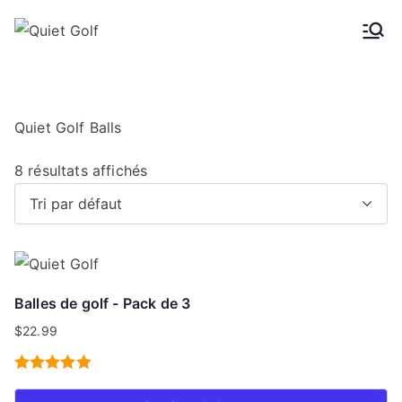
Skip
to
Quiet
Gants de golf pour
content
hommes et femmes
Golf
Quiet Golf Balls
8 résultats affichés
Balles de golf - Pack de 3
$
22.99
Note
5.00