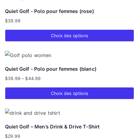
Quiet Golf - Polo pour femmes (rose)
$
39.99
Choix des options
Ce
produit
a
Quiet Golf - Polo pour femmes (blanc)
plusieurs
$
39.99
–
$
44.99
variations.
Plage
Les
de
Choix des options
options
prix :
Ce
$39.99
peuvent
produit
à
être
a
$44.99
choisies
Quiet Golf – Men’s Drink & Drive T-Shirt
plusieurs
sur
$
29.99
variations.